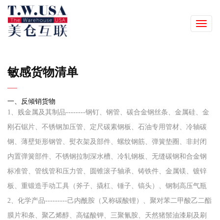
Toggle
naviga
敏感货物清单
一、反倾销货物
1、贱金属及其制品--------钢钉、钢管、碳合金钢丝条、金属硅、金
刚石锯片、不锈钢加压管、定尺碳素钢板、石油专用管材、冷轴碳
钢、薄壁矩形钢管、熨衣架及部件、螺纹钢筋、弹簧垫圈、非封闭
内置弹簧部件、不锈钢拉制深水槽、冷轧钢板、无缝碳钢和合金钢
标准管、管线管和压力管、圆锥滚子轴承、铸铁件、金属镁、镀锌
板、重锻造手动工具（斧子、撬杠、锤子、镐头）、钢制高压气瓶
2、化学产品---------己内酰胺（又称碳酸锂）、聚对苯二甲酸乙二酯
膜片和条、聚乙烯醇、高锰酸钾、三聚氰胺、天然猪鬃油漆刷及刷