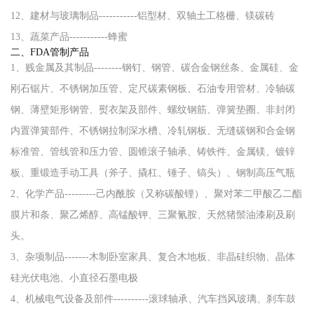
12、建材与玻璃制品-----------铝型材、双轴土工格栅、镁碳砖
13、蔬菜产品-----------蜂蜜
二、FDA管制产品
1、贱金属及其制品--------钢钉、钢管、碳合金钢丝条、金属硅、金
刚石锯片、不锈钢加压管、定尺碳素钢板、石油专用管材、冷轴碳
钢、薄壁矩形钢管、熨衣架及部件、螺纹钢筋、弹簧垫圈、非封闭
内置弹簧部件、不锈钢拉制深水槽、冷轧钢板、无缝碳钢和合金钢
标准管、管线管和压力管、圆锥滚子轴承、铸铁件、金属镁、镀锌
板、重锻造手动工具（斧子、撬杠、锤子、镐头）、钢制高压气瓶
2、化学产品---------己内酰胺（又称碳酸锂）、聚对苯二甲酸乙二酯
膜片和条、聚乙烯醇、高锰酸钾、三聚氰胺、天然猪鬃油漆刷及刷
头。
3、杂项制品-------木制卧室家具、复合木地板、非晶硅织物、晶体
硅光伏电池、小直径石墨电极
4、机械电气设备及部件----------滚球轴承、汽车挡风玻璃、刹车鼓